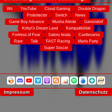
Wii
YouTube
Cloud Gaming
Double Dragon
Probotector
Switch
News
Game Boy Advance
Musha Aleste
Ganondorf
Kirby\'s Dream Land
Kompatibilität
Fortress of Fear
Satoru Iwata
Castlevania
Rare
Talk
FAST Racing
Mario Party
Super Soccer
Impressum
Datenschutz