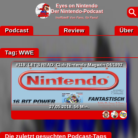
Eyes on Nintendo
Der Nintendo-Podcast
Inoffiziell! Von Fans, für Fans!
Podcast
Review
Über
Tag: WWE
#119: LET'S READ: Club Nintendo Magazin 04/1992
27.05.2018, 56 Min.
Die zuletzt gesuchten Podcast-Tags