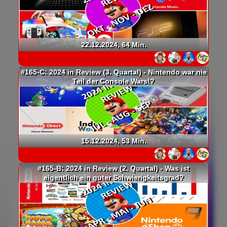
22.12.2024, 64 Min.
#165-C: 2024 in Review (3. Quartal) - Nintendo war nie
Teil der Console Wars!?
15.12.2024, 53 Min.
#165-B: 2024 in Review (2. Quartal) - Was ist
eigentlich ein guter Schwierigkeitsgrad?