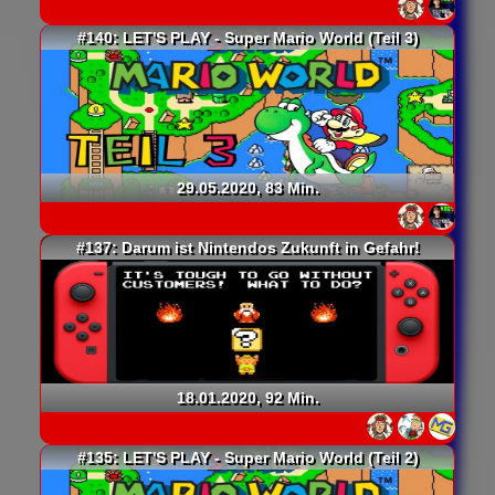
#140: LET'S PLAY - Super Mario World (Teil 3)
29.05.2020, 83 Min.
#137: Darum ist Nintendos Zukunft in Gefahr!
18.01.2020, 92 Min.
#135: LET'S PLAY - Super Mario World (Teil 2)