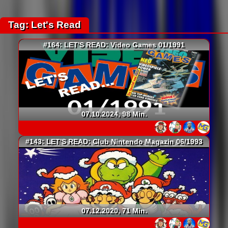
Tag: Let's Read
#164: LET'S READ: Video Games 01/1991
07.10.2024, 98 Min.
#143: LET'S READ: Club Nintendo Magazin 06/1993
07.12.2020, 71 Min.