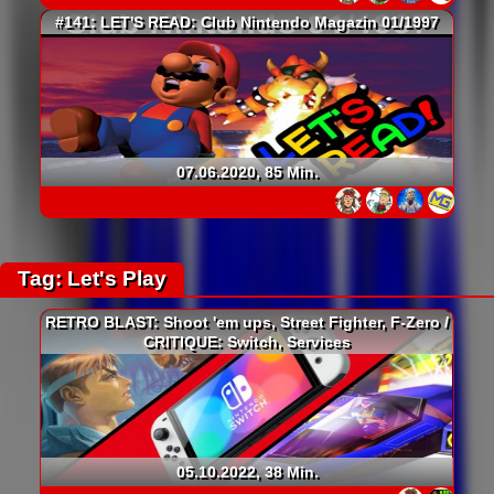
#141: LET'S READ: Club Nintendo Magazin 01/1997
07.06.2020, 85 Min.
Tag: Let's Play
RETRO BLAST: Shoot 'em ups, Street Fighter, F-Zero /
CRITIQUE: Switch, Services
05.10.2022, 38 Min.