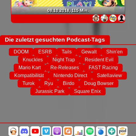
08.10.2018, 115 Min.
Die zuletzt gesuchten Podcast-Tags
DOOM
ESRB
Tails
Gewalt
Shin'en
Knuckles
Night Trap
Resident Evil
Mario Kart
Re-Releases
FAST Racing
Kompatibilität
Nintendo Direct
Satellaview
Turok
Ryu
Birdo
Doug Bowser
Jurassic Park
Square Enix