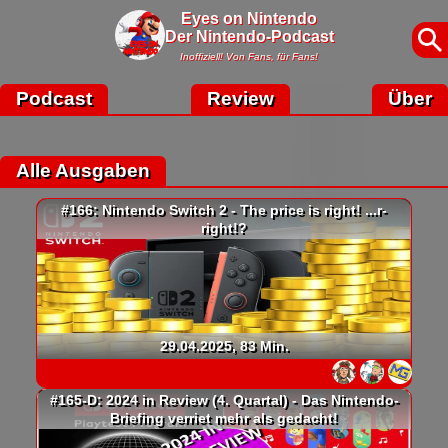
Eyes on Nintendo
Der Nintendo-Podcast
Inoffiziell! Von Fans, für Fans!
Podcast
Review
Über
Alle Ausgaben
#166: Nintendo Switch 2 - The price is right! ...r-
right!?
29.04.2025, 83 Min.
#165-D: 2024 in Review (4. Quartal) - Das Nintendo-
Briefing verriet mehr als gedacht!