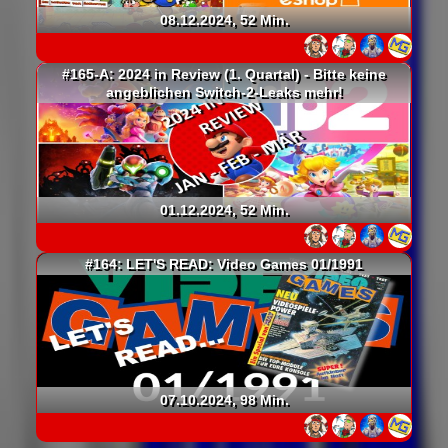
08.12.2024, 52 Min.
#165-A: 2024 in Review (1. Quartal) - Bitte keine
angeblichen Switch-2-Leaks mehr!
01.12.2024, 52 Min.
#164: LET'S READ: Video Games 01/1991
07.10.2024, 98 Min.