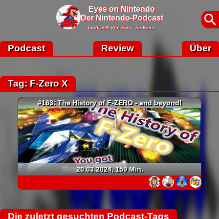
Eyes on Nintendo
Der Nintendo-Podcast
Inoffiziell! Von Fans, für Fans!
Podcast
Review
Über
Tag: F-Zero X
#163: The History of F-ZERO - and beyond!
20.03.2024, 159 Min.
Die zuletzt gesuchten Podcast-Tags