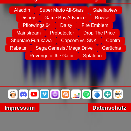
Aladdin
Super Mario All-Stars
Satellaview
Disney
Game Boy Advance
Bowser
Pilotwings 64
Daisy
Fire Emblem
Mainstream
Probotector
Drop The Price
Shuntaro Furukawa
Capcom vs. SNK
Contra
Rabatte
Sega Genesis / Mega Drive
Gerüchte
Revenge of the Gator
Splatoon
Impressum
Datenschutz