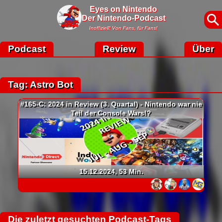
Eyes on Nintendo
Der Nintendo-Podcast
Inoffiziell! Von Fans, für Fans!
Podcast
Review
Über
Tag: Astro Bot
#165-C: 2024 in Review (3. Quartal) - Nintendo war nie
Teil der Console Wars!?
15.12.2024, 53 Min.
Die zuletzt gesuchten Podcast-Tags