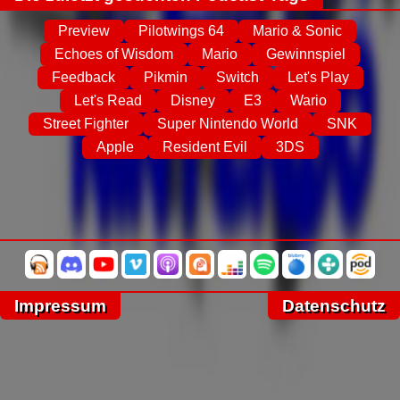
Preview
Pilotwings 64
Mario & Sonic
Echoes of Wisdom
Mario
Gewinnspiel
Feedback
Pikmin
Switch
Let's Play
Let's Read
Disney
E3
Wario
Street Fighter
Super Nintendo World
SNK
Apple
Resident Evil
3DS
Impressum
Datenschutz