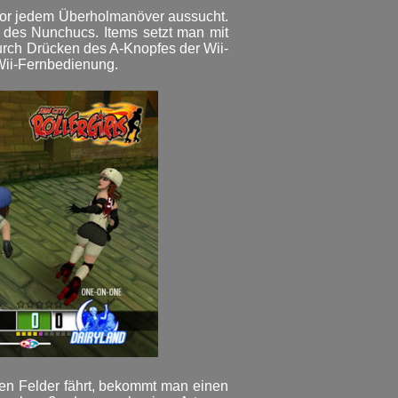
 vor jedem Überholmanöver aussucht.
s des Nunchucs. Items setzt man mit
ch Drücken des A-Knopfes der Wii-
Wii-Fernbedienung.
uen Felder fährt, bekommt man einen