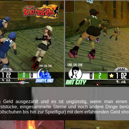
eld ausgezahlt und es ist ungünstig, wenn man einen 
nststücke, eingesammelte Sterne und noch andere Dinge berü
llschuhen bis hin zur Spielfigur) mit dem erfahrenden Geld sh