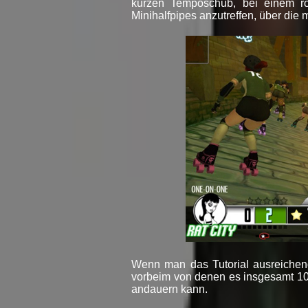
kurzen Temposchub, bei einem r
Minihalfpipes anzutreffen, über die 
Wenn man das Tutorial ausreichen
vorbeim von denen es insgesamt 10 
andauern kann.