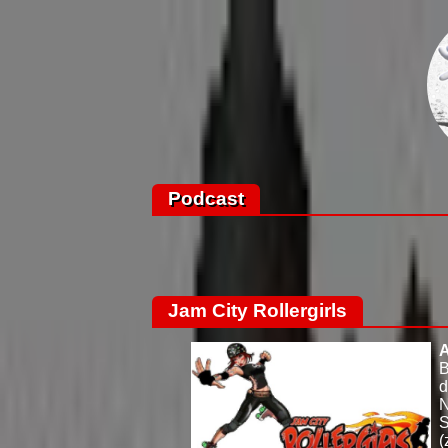
Podcast
Jam City Rollergirls
A
B
d
N
S
(