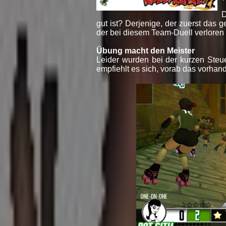
D
gut ist? Derjenige, der zuerst das 
der bei diesem Team-Duell verloren
Übung macht den Meister
Leider wurden bei der kurzen Steu
empfiehlt es sich, vorab das vorhand