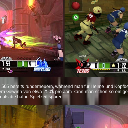
ür 50$ bereits runderneuern, während man für Helme und Kopf
nem Gewinn von etwa 250$ pro Jam kann man schon so einiges 
als die halbe Spielzeit sparen.