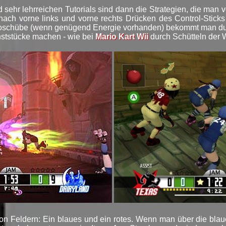
 sehr lehrreichen Tutorials sind dann die Strategien, die man
nach vorne links und vorne rechts Drücken des Control-Stick
poschübe (wenn genügend Energie vorhanden) bekommt man dur
ststücke machen - wie bei
Mario Kart Wii
durch Schütteln der 
 von Feldern: Ein blaues und ein rotes. Wenn man über die bla