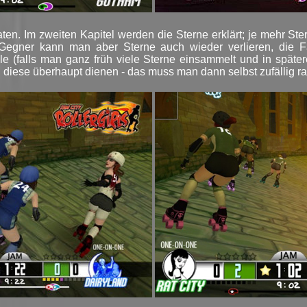
ten. Im zweiten Kapitel werden die Sterne erklärt; je mehr St
 Gegner kann man aber Sterne auch wieder verlieren, die F
telle (falls man ganz früh viele Sterne einsammelt und in spät
u diese überhaupt dienen - das muss man dann selbst zufällig r