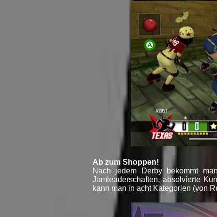
Ab zum Shoppen!
Nach jedem Derby bekommt man G
Jamleaderschaften, absolvierte Ku
kann man in acht Kategorien (von Ro