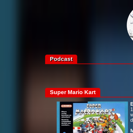
Podcast
Super Mario Kart
E
1
w
d