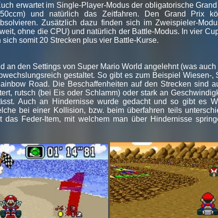
uch erwartet im Single-Player-Modus der obligatorische Grand
50ccm) und natürlich das Zeitfahren. Den Grand Prix k
bsolvieren. Zusätzlich dazu finden sich im Zweispieler-Mo
weit, ohne die CPU) und natürlich der Battle-Modus. In vier Cup
 sich somit 20 Strecken plus vier Battle-Kurse.
ind an den Settings von Super Mario World angelehnt (was au
bwechslungsreich gestaltet. So gibt es zum Beispiel Wiesen-, 
 Rainbow Road. Die Beschaffenheiten auf den Strecken sind au
tert, rutsch (bei Eis oder Schlamm) oder stark an Geschwindigk
lässt. Auch an Hindernisse wurde gedacht und so gibt es W
lche bei einer Kollision, bzw. beim überfahren teils untersc
 ist das Feder-Item, mit welchem man über Hindernisse spri