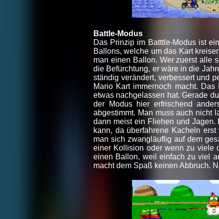
Battle-Modus
Das Prinzip im Batttle-Modus ist e
Ballons, welche um das Kart kreisen
man einen Ballon. Wer zuerst alle s
die Befürchtung, er wäre in die Ja
ständig verändert, verbessert und pe
Mario Kart immernoch macht. Das E
etwas nachgelassen hat. Gerade dur
der Modus hier erfrischend ander
abgestimmt. Man muss auch nicht la
dann meist ein Fliehen und Jagen. 
kann, da überfahrene Kacheln erst
man sich zwangläuflig auf dem ges
einer Kollision oder wenn zu viele 
einen Ballon, weil einfach zu viel 
macht dem Spaß keinen Abbruch. No