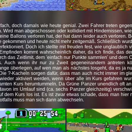
infach, doch damals wie heute genial. Zwei Fahrer treten gege
. Wird man abgeschossen oder kollidiert mit Hindernissen, wie
eine Ballons verloren hat, der hat dann leider auch verloren. 
hre gekommen und heute nicht mehr zeitgemäß. Schließlich wu
rfektioniert. Doch ich stellte mit freuden fest, wie unglaublich
mpfinden kommt wahrscheinlich daher, da ich finde, das de
ch das Zeitlimit, dem 'einfach nur Punkte sammlen' und dem Cha
s. Auch wenn ihr nur zu Zweit gegeneinandern antreten kön
nge überlegen, auf wen man als nächstes losgeht, da es ja nur 
Die ?-Kacheln sorgen dafür, dass man auch nicht immer im gl
 wieder aktiviert werden, wenn über alle im Kurs gefahren w
amten Kurs herumtummeln. Da Grüne Panzer unendlich oft an
davon im Umlauf sind (ca. sechs Panzer gleichzeitig) verschwi
auf dem Kurs los ist. Es ist zwar etwas schade, dass man hier
tfalls muss man sich dann abwechseln.