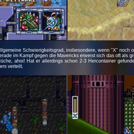
allgemeine Schwierigkeitsgrad, insbesondere, wenn "X" noch 
gerade im Kampf gegen die Mavericks erweist sich das oft als g
lüche, ahoi! Hat er allerdings schon 2-3 Hercontainer gefund
s verteilt.