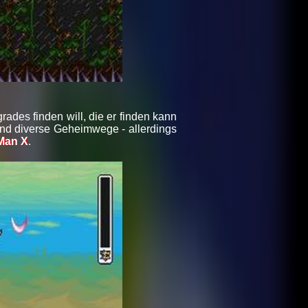
ades finden will, die er finden kann
 und diverse Geheimwege - allerdings
Man X
.