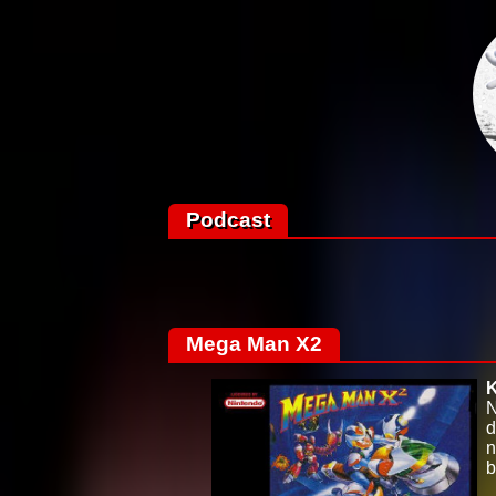
Podcast
Mega Man X2
N
d
n
b