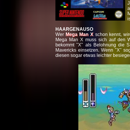
J
a
M
i
HAARGENAUSO
Wer
Mega Man X
schon kennt, wird
Mega Man X muss sich auf den Weg
bekommt "X" als Belohnung die S
Mavericks einsetzen. Wenn "X" sog
diesen sogar etwas leichter besiegen