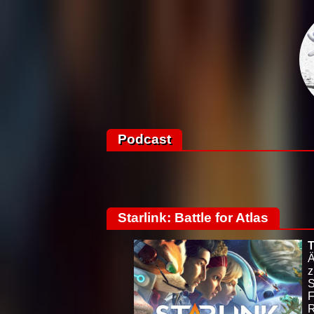
Podcast
Starlink: Battle for Atlas
T
Ä
z
S
F
R