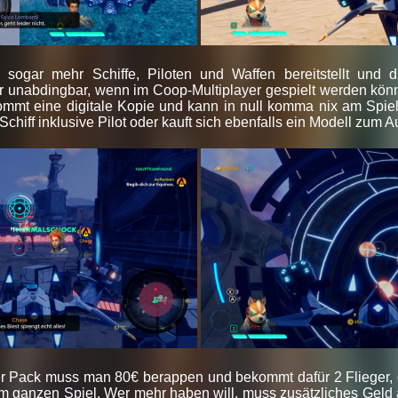
 sogar mehr Schiffe, Piloten und Waffen bereitstellt und 
ler unabdingbar, wenn im Coop-Multiplayer gespielt werden könne
kommt eine digitale Kopie und kann in null komma nix am Spie
chiff inklusive Pilot oder kauft sich ebenfalls ein Modell zum A
ter Pack muss man 80€ berappen und bekommt dafür 2 Flieger, d
im ganzen Spiel. Wer mehr haben will, muss zusätzliches Geld a