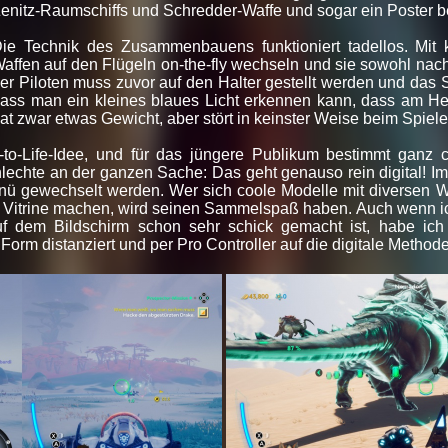
enitz-Raumschiffs und Schredder-Waffe und sogar ein Poster b
ie Technik des Zusammenbauens funktioniert tadellos. Mit 
affen auf den Flügeln on-the-fly wechseln und sie sowohl nach
er Piloten muss zuvor auf den Halter gestellt werden und das Sc
ass man ein kleines blaues Licht erkennen kann, dass am Hec
at zwar etwas Gewicht, aber stört in keinster Weise beim Spiele
-to-Life-Idee, und für das jüngere Publikum bestimmt ganz c
lechte an der ganzen Sache: Das geht genauso rein digital! Im
nü gewechselt werden. Wer sich coole Modelle mit diversen Wa
der Vitrine machen, wird seinen Sammelspaß haben. Auch wenn 
f dem Bildschirm schon sehr schick gemacht ist, habe ich 
Form distanziert und per Pro Controller auf die digitale Method