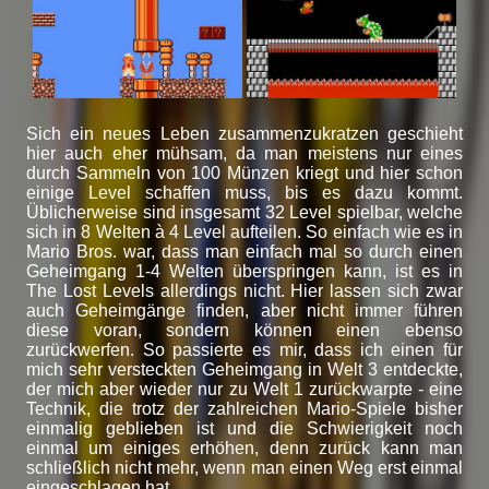
Sich ein neues Leben zusammenzukratzen geschieht
hier auch eher mühsam, da man meistens nur eines
durch Sammeln von 100 Münzen kriegt und hier schon
einige Level schaffen muss, bis es dazu kommt.
Üblicherweise sind insgesamt 32 Level spielbar, welche
sich in 8 Welten à 4 Level aufteilen. So einfach wie es in
Mario Bros. war, dass man einfach mal so durch einen
Geheimgang 1-4 Welten überspringen kann, ist es in
The Lost Levels allerdings nicht. Hier lassen sich zwar
auch Geheimgänge finden, aber nicht immer führen
diese voran, sondern können einen ebenso
zurückwerfen. So passierte es mir, dass ich einen für
mich sehr versteckten Geheimgang in Welt 3 entdeckte,
der mich aber wieder nur zu Welt 1 zurückwarpte - eine
Technik, die trotz der zahlreichen Mario-Spiele bisher
einmalig geblieben ist und die Schwierigkeit noch
einmal um einiges erhöhen, denn zurück kann man
schließlich nicht mehr, wenn man einen Weg erst einmal
eingeschlagen hat.