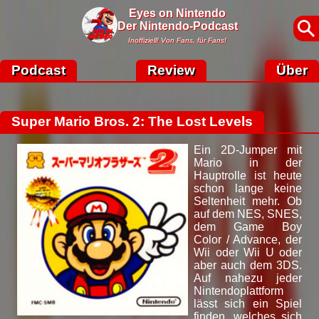
Eyes on Nintendo
Der Nintendo-Podcast
Inoffiziell! Von Fans, für Fans!
Podcast
Review
Über
Super Mario Bros. 2: The Lost Levels
Ein 2D-Jumper mit
Mario in der
Hauptrolle ist heute
schon lange keine
Seltenheit mehr. Ob
auf dem NES, SNES,
dem Game Boy
Color / Advance, der
Wii oder Wii U oder
aber auch dem 3DS.
Auf nahezu jeder
Nintendoplattform
lässt sich ein Spiel
finden, welches sich