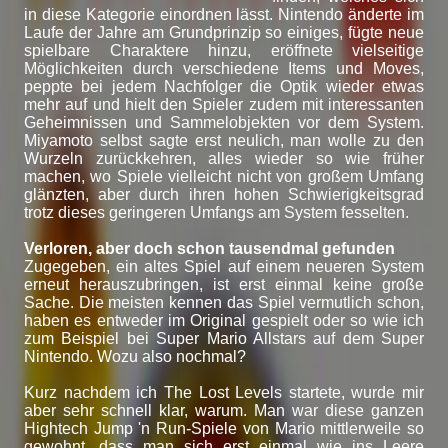
in diese Kategorie einordnen lässt. Nintendo änderte im
Laufe der Jahre am Grundprinzip so einiges, fügte neue
spielbare Charaktere hinzu, eröffnete vielseitige
Möglichkeiten durch verschiedene Items und Moves,
peppte bei jedem Nachfolger die Optik wieder etwas
mehr auf und hielt den Spieler zudem mit interessanten
Geheimnissen und Sammelobjekten vor dem System.
Miyamoto selbst sagte erst neulich, man wolle zu den
Wurzeln zurückkehren, alles wieder so wie früher
machen, wo Spiele vielleicht nicht von großem Umfang
glänzten, aber durch ihren hohen Schwierigkeitsgrad
trotz dieses geringeren Umfangs am System fesselten.
Verloren, aber doch schon tausendmal gefunden
Zugegeben, ein altes Spiel auf einem neueren System
erneut herauszubringen, ist erst einmal keine große
Sache. Die meisten kennen das Spiel vermutlich schon,
haben es entweder im Original gespielt oder so wie ich
zum Beispiel bei Super Mario Allstars auf dem Super
Nintendo. Wozu also nochmal?
Kurz nachdem ich The Lost Levels startete, wurde mir
aber sehr schnell klar, warum. Man war diese ganzen
Hightech Jump 'n Run-Spiele von Mario mittlerweile so
gewohnt, dass man sich erst einmal wie ins Leere