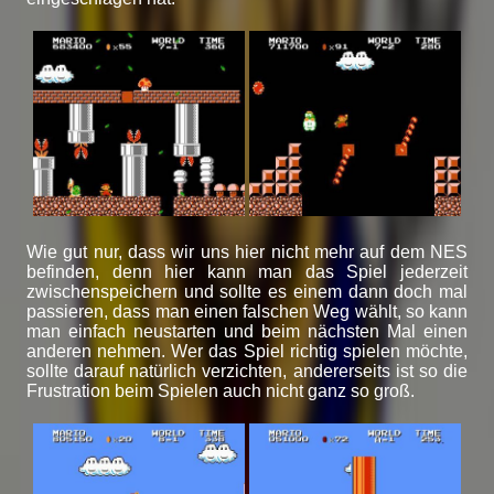
Wie gut nur, dass wir uns hier nicht mehr auf dem NES
befinden, denn hier kann man das Spiel jederzeit
zwischenspeichern und sollte es einem dann doch mal
passieren, dass man einen falschen Weg wählt, so kann
man einfach neustarten und beim nächsten Mal einen
anderen nehmen. Wer das Spiel richtig spielen möchte,
sollte darauf natürlich verzichten, andererseits ist so die
Frustration beim Spielen auch nicht ganz so groß.