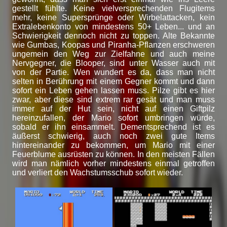
gestellt fühlte. Keine vielversprechenden Flugitems
mehr, keine Supersprünge oder Wirbelattacken, kein
Extralebenkonto von mindestens 50+ Leben... und an
Schwierigkeit dennoch nicht zu toppen. Alte Bekannte
wie Gumbas, Koopas und Piranha-Pflanzen erschweren
ungemein den Weg zur Zielfahne und auch meine
Nervgegner, die Blooper, sind unter Wasser auch mit
von der Partie. Wen wundert es da, dass man nicht
selten in Berührung mit einem Gegner kommt und dann
sofort ein Leben gehen lassen muss. Pilze gibt es hier
zwar, aber diese sind extrem rar gesät und man muss
immer auf der Hut sein, nicht auf einen Giftpilz
hereinzufallen, der Mario sofort umbringen würde,
sobald er ihn einsammelt. Dementsprechend ist es
äußerst schwierig, auch noch zwei gute Items
hintereinander zu bekommen, um Mario mit einer
Feuerblume ausrüsten zu können. In den meisten Fällen
wird man nämlich vorher mindestens einmal getroffen
und verliert den Wachstumsschub sofort wieder.