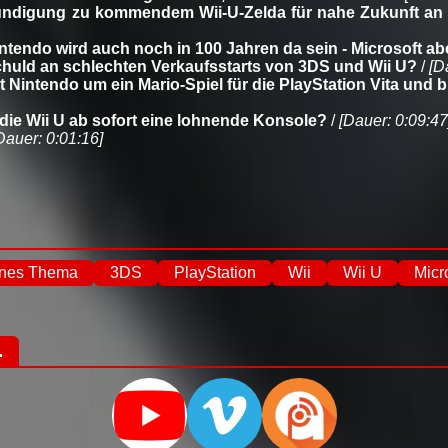
ündigung zu kommendem Wii-U-Zelda für nahe Zukunft an /
tendo wird auch noch in 100 Jahren da sein - Microsoft abe
huld an schlechten Verkaufsstarts von 3DS und Wii U?
/
[D
t Nintendo um ein Mario-Spiel für die PlayStation Vita und bi
 die Wii U ab sofort eine lohnende Konsole?
/
[Dauer: 0:09:47
Dauer: 0:01:16]
enes Thema
3DS
PlayStation
Wii
Wii U
Micr
.