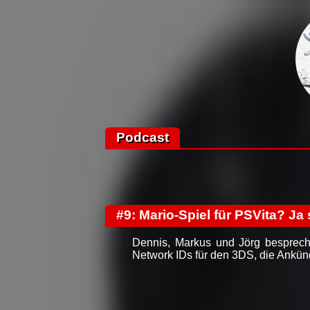
Podcast
#9: Mario-Spiel für PSVita? Ja 
Dennis, Markus und Jörg besprech
Network IDs für den 3DS, die Ankün