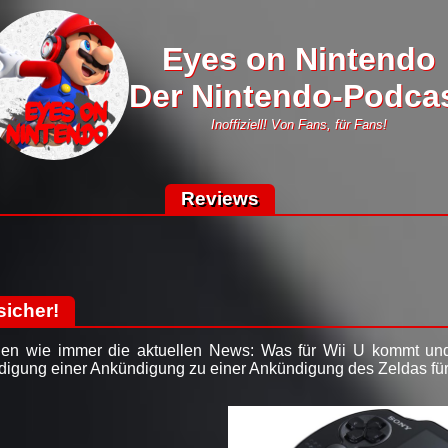
Eyes on Nintendo
Der Nintendo-Podca
Inoffiziell! Von Fans, für Fans!
Reviews
sicher!
en wie immer die aktuellen News: Was für Wii U kommt und
digung einer Ankündigung zu einer Ankündigung des Zeldas für 