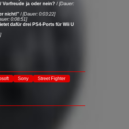
 Vorfreude ja oder nein?
/
[Dauer:
r nicht!"
/
[Dauer: 0:03:22]
auer: 0:08:51]
etet dafür drei PS4-Ports für Wii U
]
osoft
Sony
Street Fighter