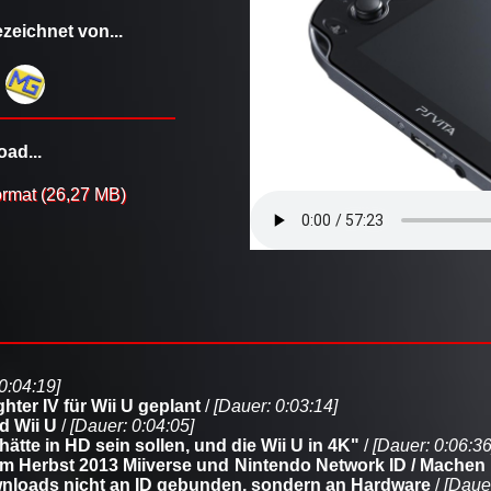
zeichnet von...
ad...
rmat (26,27 MB)
0:04:19]
ghter IV für Wii U geplant
/
[Dauer: 0:03:14]
d Wii U
/
[Dauer: 0:04:05]
hätte in HD sein sollen, und die Wii U in 4K"
/
[Dauer: 0:06:36
 Herbst 2013 Miiverse und Nintendo Network ID / Machen 
wnloads nicht an ID gebunden, sondern an Hardware
/
[Dauer