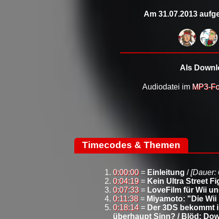
Am 31.07.2013 aufge
Als Downlo
Audiodatei im
MP3-Fo
Timecodes & Themen
0:00:00
=
Einleitung
/
[Dauer: 
0:04:19
=
Kein Ultra Street Fi
0:07:33
=
LoveFilm für Wii un
0:11:38
=
Miyamoto: "Die Wii 
0:18:14
=
Der 3DS bekommt im
überhaupt Sinn? / Blöd: Do