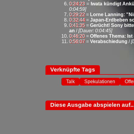
0:24:23
=
Iwata kündigt Ank
0:04:59]
0:29:22
=
Lorne Lanning: "Nin
0:32:44
=
Japan-Erdbeben sc
0:41:35
=
Gerücht! Sony bitte
an
/
[Dauer: 0:04:45]
0:46:20
=
Offenes Thema: Ist
0:56:07
=
Verabschiedung
/
[
Verknüpfte Tags
Talk
Spekulationen
Off
Diese Ausgabe abspielen auf..