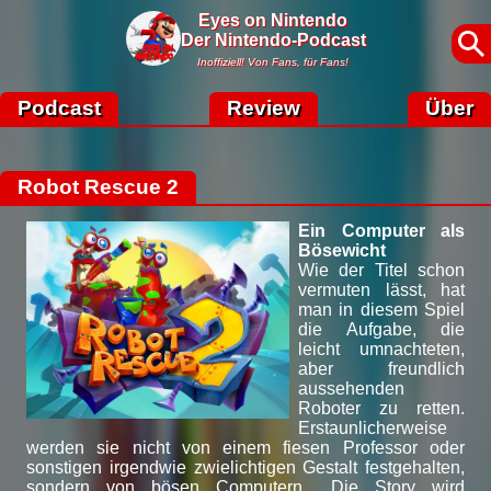
Eyes on Nintendo
Der Nintendo-Podcast
Inoffiziell! Von Fans, für Fans!
Podcast
Review
Über
Robot Rescue 2
Ein Computer als
Bösewicht
Wie der Titel schon
vermuten lässt, hat
man in diesem Spiel
die Aufgabe, die
leicht umnachteten,
aber freundlich
aussehenden
Roboter zu retten.
Erstaunlicherweise
werden sie nicht von einem fiesen Professor oder
sonstigen irgendwie zwielichtigen Gestalt festgehalten,
sondern von bösen Computern... Die Story wird